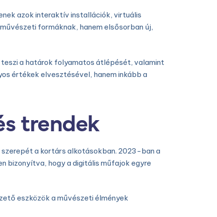
k azok interaktív installációk, virtuális
 művészeti formáknak, hanem elsősorban új,
 teszi a határok folyamatos átlépését, valamint
os értékek elvesztésével, hanem inkább a
és trendek
ia szerepét a kortárs alkotásokban. 2023-ban a
en bizonyítva, hogy a digitális műfajok egyre
vezető eszközök a művészeti élmények