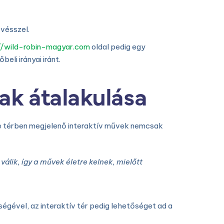
űvésszel.
//wild-robin-magyar.com
oldal pedig egy
eli irányai iránt.
nak átalakulása
ine térben megjelenő interaktív művek nemcsak
lik, így a művek életre kelnek, mielőtt
gével, az interaktív tér pedig lehetőséget ad a