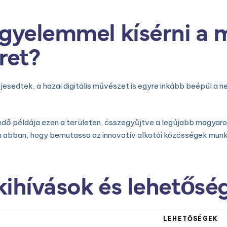
gyelemmel kísérni a m
ret?
eljesedtek, a hazai digitális művészet is egyre inkább beépül a 
dő példája ezen a területen, összegyűjtve a legújabb magyaror
an abban, hogy bemutassa az innovatív alkotói közösségek munk
 kihívások és lehetősé
LEHETŐSÉGEK