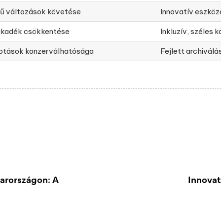
ű változások követése
Innovatív eszköz
zakadék csökkentése
Inkluzív, széles
lkotások konzerválhatósága
Fejlett archiválá
arországon: A
Innovat