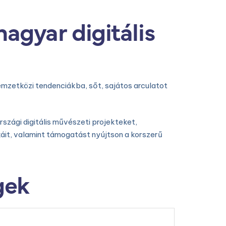
agyar digitális
nemzetközi tendenciákba, sőt, sajátos arculatot
szági digitális művészeti projekteket,
áit, valamint támogatást nyújtson a korszerű
gek