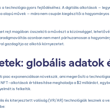
echnológia gyors fejlődéséhez. A digitális alkotások — legyene
cia alapú művek — mára nem csupán kiegészítői a hagyományos
get rejt magában: összeköti a művészt a közönséggel, lehetővé
a paradigmaváltás azonban nem ment párhuzamosan a hagyomány
al gazdagítja az alkotói környezetet.
etek: globális adatok 
eti piac exponenciálisan növekszik, ami megerősíti a technológ
eti NFT-alkotások értékesítése meghaladja a
$2 milliárdot
, egyb
lmét is felkeltik.
ális és kiterjesztett valóság (VR/AR) technológiák lesznek a 
be: