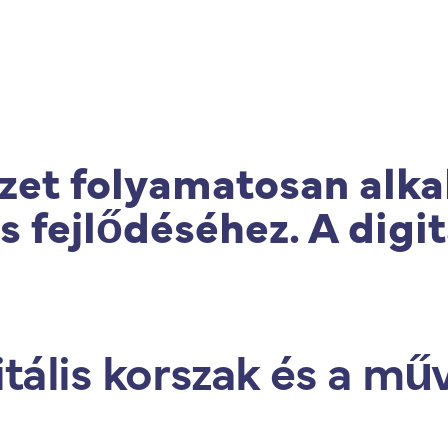
|
Produtos
|
Consultoria
|
Cursos e Treinamento
et folyamatosan alka
 fejlődéséhez. A digit
itális korszak és a mű