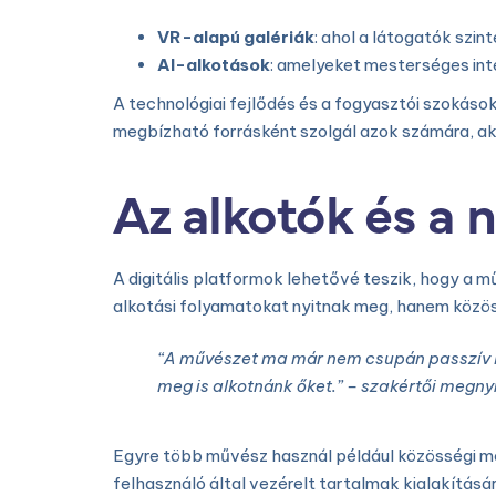
VR-alapú galériák
: ahol a látogatók szi
AI-alkotások
: amelyeket mesterséges inte
A technológiai fejlődés és a fogyasztói szokáso
megbízható forrásként szolgál azok számára, akik
Az alkotók és a 
A digitális platformok lehetővé teszik, hogy a 
alkotási folyamatokat nyitnak meg, hanem közös
“A művészet ma már nem csupán passzív bef
meg is alkotnánk őket.” – szakértői megny
Egyre több művész használ például közösségi mé
felhasználó által vezérelt tartalmak kialakításár