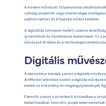
A modern művészet folyamatosan alkalmazkodik a t
valóság projektek vagy mesterséges intelligen
sajátos nyelvet és kifejezési módot kínálnak.
A digitalitás kihívások mellett számos lehetősé
új narratívák és formátumok kialakítását. Ez 
művészeti értékek és a technológia szimbiózisáv
Digitális művész
A nemzetközi trendek szerint a digitális művész
ArtMarket
jelentése szerint a digitális művész
inkább az intézményi és magángyűjtemények figye
Elemzők szerint a következő évtizedben a virtu
kialakításában. Innovatív projekteket mutatnak 