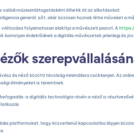
nte valódi múzeumlátogatásként élhetik át az alkotásokat.
lligencia generál, sőt, akár közösen hoznak létre műveket a m
k változása folyamatosan alakítja a művészeti piacot. A
https:
 komolyan érdeklődnek a digitális művészetek jelenlegi és jövőb
nézők szerepvállalásá
művész és néző közötti távolság minimálisra csökkenjen. Az onl
ségi élményeket is teremtnek.
ogadás: a digitális technológia révén a néző is résztvevővé vá
ilatkozás
dia platformokat, hogy közvetlenül kapcsolatba lépjen közönsé
a.