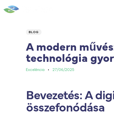
Home
|
Quem Somos
Author
Published
PUBLISHED
IN:
on:
BLOG
A modern művész
technológia gyors
Excelência
27/06/2025
Bevezetés: A dig
összefonódása