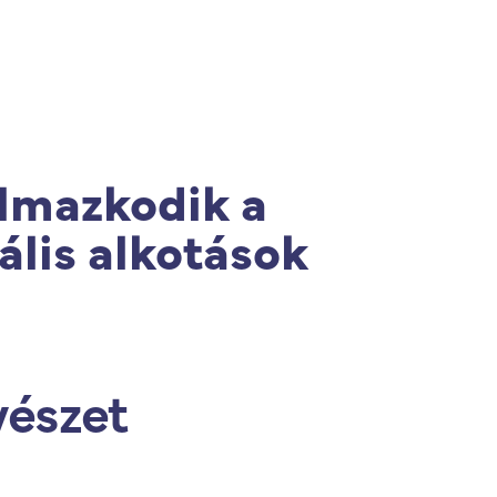
s
|
ISPS Code
|
Contato
lmazkodik a
ális alkotások
vészet