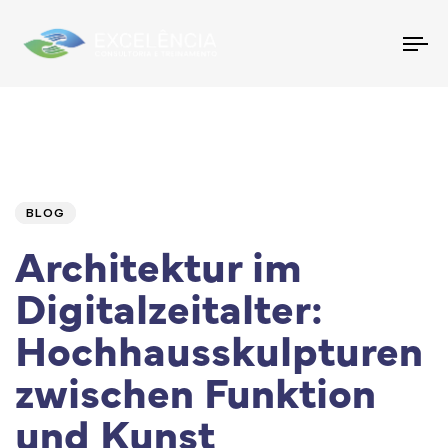
To
na
Author
Published
PUBLISHED
IN:
on:
BLOG
Architektur im
Digitalzeitalter:
Hochhausskulpturen
zwischen Funktion
und Kunst