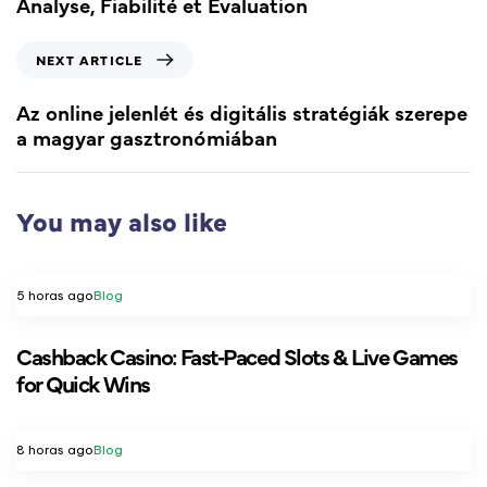
Analyse, Fiabilité et Évaluation
NEXT ARTICLE
Az online jelenlét és digitális stratégiák szerepe
a magyar gasztronómiában
You may also like
5 horas ago
Blog
Cashback Casino: Fast‑Paced Slots & Live Games
for Quick Wins
8 horas ago
Blog