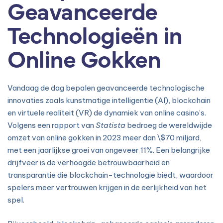
Geavanceerde
Technologieën in
Online Gokken
Vandaag de dag bepalen geavanceerde technologische
innovaties zoals kunstmatige intelligentie (AI), blockchain
en virtuele realiteit (VR) de dynamiek van online casino’s.
Volgens een rapport van
Statista
bedroeg de wereldwijde
omzet van online gokken in 2023 meer dan
\$70 miljard
,
met een jaarlijkse groei van ongeveer 11%. Een belangrijke
drijfveer is de verhoogde betrouwbaarheid en
transparantie die blockchain-technologie biedt, waardoor
spelers meer vertrouwen krijgen in de eerlijkheid van het
spel.