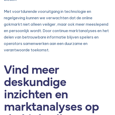
Met voortdurende vooruitgang in technologie en
regelgeving kunnen we verwachten dat de online
gokmarkt niet alleen veiliger, maar ook meer meeslepend
en persoonlijk wordt. Door continue marktanalyses en het
delen van betrouwbare informatie blijven spelers en
operators samenwerken aan een duurzame en
verantwoorde toekomst.
Vind meer
deskundige
inzichten en
marktanalyses op