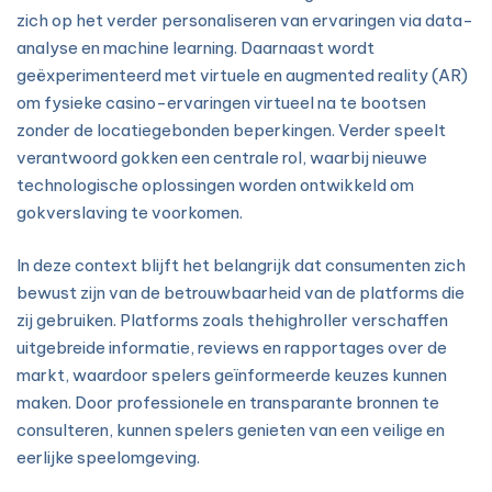
zich op het verder personaliseren van ervaringen via data-
analyse en machine learning. Daarnaast wordt
geëxperimenteerd met virtuele en augmented reality (AR)
om fysieke casino-ervaringen virtueel na te bootsen
zonder de locatiegebonden beperkingen. Verder speelt
verantwoord gokken een centrale rol, waarbij nieuwe
technologische oplossingen worden ontwikkeld om
gokverslaving te voorkomen.
In deze context blijft het belangrijk dat consumenten zich
bewust zijn van de betrouwbaarheid van de platforms die
zij gebruiken. Platforms zoals thehighroller verschaffen
uitgebreide informatie, reviews en rapportages over de
markt, waardoor spelers geïnformeerde keuzes kunnen
maken. Door professionele en transparante bronnen te
consulteren, kunnen spelers genieten van een veilige en
eerlijke speelomgeving.