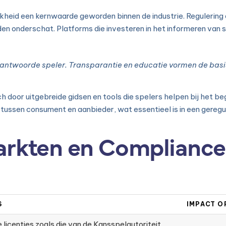
kheid een kernwaarde geworden binnen de industrie. Regulering en
n onderschat. Platforms die investeren in het informeren van s
rantwoorde speler. Transparantie en educatie vormen de basis
 door uitgebreide gidsen en tools die spelers helpen bij het beg
 tussen consument en aanbieder, wat essentieel is in een gereg
rkten en Compliance: 
S
IMPACT O
 licenties zoals die van de Kansspelautoriteit