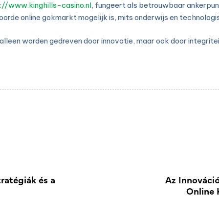
://www.kinghills-casino.nl
, fungeert als betrouwbaar ankerpun
de online gokmarkt mogelijk is, mits onderwijs en technologisc
alleen worden gedreven door innovatie, maar ook door integriteit
ratégiák és a
Az Innováció
Online 