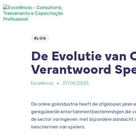
Home
|
Quem Somos
Author
Published
PUBLISHED
IN:
on:
BLOG
De Evolutie van O
Verantwoord Spe
Excelência
27/06/2025
De online gokindustrie heeft de afgelopen jare
gereguleerde entertainmentbestemmingen die vold
de sector vormgeven, met bijzondere aandacht 
beschermen van spelers.