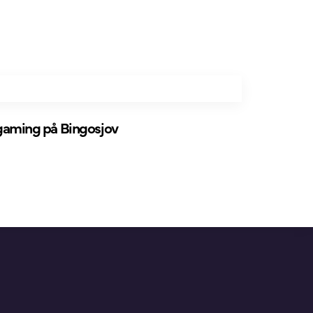
 gaming på Bingosjov