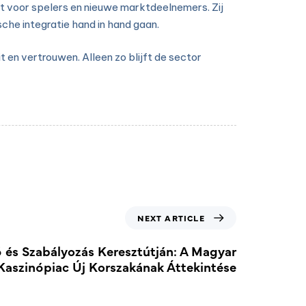
t voor spelers en nieuwe marktdeelnemers. Zij
he integratie hand in hand gaan.
 en vertrouwen. Alleen zo blijft de sector
NEXT ARTICLE
 és Szabályozás Keresztútján: A Magyar
Kaszinópiac Új Korszakának Áttekintése