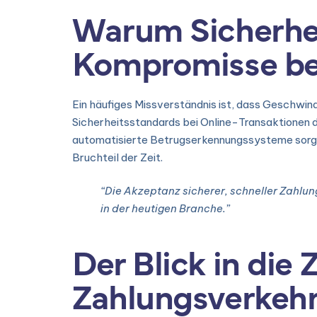
Warum Sicherhei
Kompromisse be
Ein häufiges Missverständnis ist, dass Geschwind
Sicherheitsstandards bei Online-Transaktionen 
automatisierte Betrugserkennungssysteme sorgen
Bruchteil der Zeit.
“Die Akzeptanz sicherer, schneller Zahlu
in der heutigen Branche.”
Der Blick in die 
Zahlungsverkeh