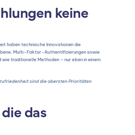
ahlungen keine
keit haben technische Innovationen die
ebene, Multi-Faktor-Authentifizierungen sowie
wie traditionelle Methoden – nur eben in einem
friedenheit sind die obersten Prioritäten
 die das