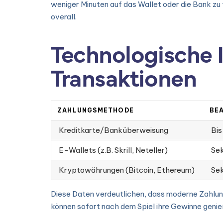
weniger Minuten auf das Wallet oder die Bank zu
overall.
Technologische I
Transaktionen
ZAHLUNGSMETHODE
BE
Kreditkarte/Banküberweisung
Bis
E-Wallets (z.B. Skrill, Neteller)
Sek
Kryptowährungen (Bitcoin, Ethereum)
Sek
Diese Daten verdeutlichen, dass moderne Zahlung
können sofort nach dem Spiel ihre Gewinne geni