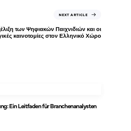
NEXT ARTICLE
έλιξη των Ψηφιακών Παιχνιδιών και οι
ικές καινοτομίες στον Ελληνικό Χώρο
g: Ein Leitfaden für Branchenanalysten