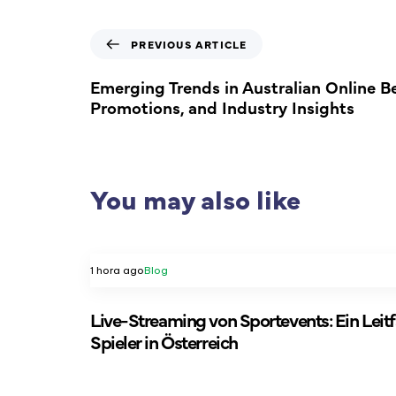
PREVIOUS ARTICLE
Emerging Trends in Australian Online Be
Promotions, and Industry Insights
You may also like
1 hora ago
Blog
Live-Streaming von Sportevents: Ein Leit
Spieler in Österreich