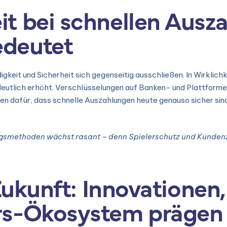
t bei schnellen Ausz
deutet
igkeit und Sicherheit sich gegenseitig ausschließen. In Wirklich
deutlich erhöht. Verschlüsselungen auf Banken- und Plattform
 dafür, dass schnelle Auszahlungen heute genauso sicher sind 
ngsmethoden wächst rasant – denn Spielerschutz und Kundenzu
Zukunft: Innovationen,
rs-Ökosystem prägen