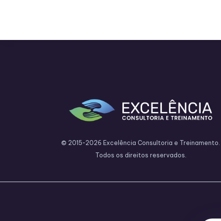
© 2015-2026 Excelência Consultoria e Treinamento.
Todos os direitos reservados.