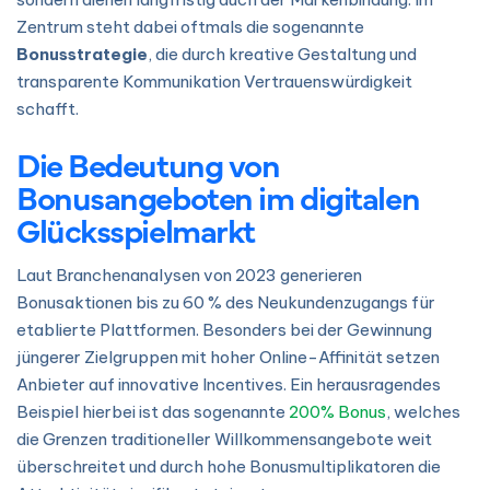
Zentrum steht dabei oftmals die sogenannte
Bonusstrategie
, die durch kreative Gestaltung und
transparente Kommunikation Vertrauenswürdigkeit
schafft.
Die Bedeutung von
Bonusangeboten im digitalen
Glücksspielmarkt
Laut Branchenanalysen von 2023 generieren
Bonusaktionen bis zu 60 % des Neukundenzugangs für
etablierte Plattformen. Besonders bei der Gewinnung
jüngerer Zielgruppen mit hoher Online-Affinität setzen
Anbieter auf innovative Incentives. Ein herausragendes
Beispiel hierbei ist das sogenannte
200% Bonus
, welches
die Grenzen traditioneller Willkommensangebote weit
überschreitet und durch hohe Bonusmultiplikatoren die