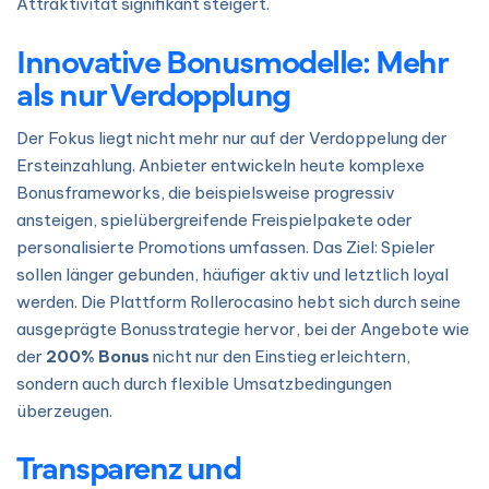
Attraktivität signifikant steigert.
Innovative Bonusmodelle: Mehr
als nur Verdopplung
Der Fokus liegt nicht mehr nur auf der Verdoppelung der
Ersteinzahlung. Anbieter entwickeln heute komplexe
Bonusframeworks, die beispielsweise progressiv
ansteigen, spielübergreifende Freispielpakete oder
personalisierte Promotions umfassen. Das Ziel: Spieler
sollen länger gebunden, häufiger aktiv und letztlich loyal
werden. Die Plattform Rollerocasino hebt sich durch seine
ausgeprägte Bonusstrategie hervor, bei der Angebote wie
der
200% Bonus
nicht nur den Einstieg erleichtern,
sondern auch durch flexible Umsatzbedingungen
überzeugen.
Transparenz und