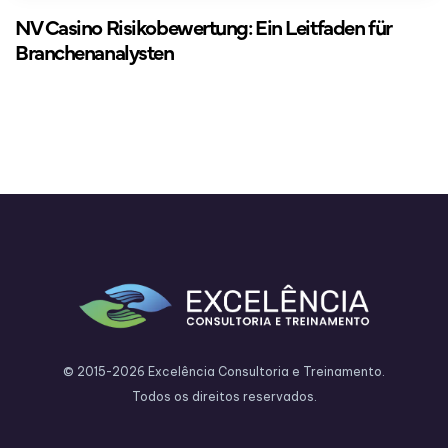
NV Casino Risikobewertung: Ein Leitfaden für
Branchenanalysten
© 2015-2026 Excelência Consultoria e Treinamento.
Todos os direitos reservados.