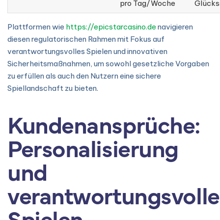
pro Tag/Woche
Glücks
Plattformen wie
https://epicstarcasino.de
navigieren
diesen regulatorischen Rahmen mit Fokus auf
verantwortungsvolles Spielen und innovativen
Sicherheitsmaßnahmen, um sowohl gesetzliche Vorgaben
zu erfüllen als auch den Nutzern eine sichere
Spiellandschaft zu bieten.
Kundenansprüche:
Personalisierung
und
verantwortungsvolle
Spielen