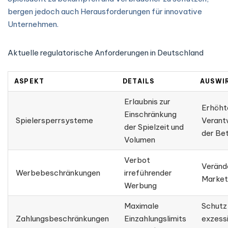
bergen jedoch auch Herausforderungen für innovative
Unternehmen.
Aktuelle regulatorische Anforderungen in Deutschland
ASPEKT
DETAILS
AUSWI
Erlaubnis zur
Erhöht
Einschränkung
Spielersperrsysteme
Verant
der Spielzeit und
der Bet
Volumen
Verbot
Veränd
Werbebeschränkungen
irreführender
Market
Werbung
Maximale
Schutz
Zahlungsbeschränkungen
Einzahlungslimits
exzess