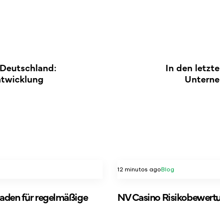
 Deutschland:
In den letzt
ntwicklung
Unterne
12 minutos ago
Blog
faden für regelmäßige
NV Casino Risikobewertun