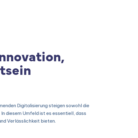
s
|
ISPS Code
|
Contato
nnovation,
tsein
enden Digitalisierung steigen sowohl die
n diesem Umfeld ist es essentiell, dass
d Verlässlichkeit bieten.