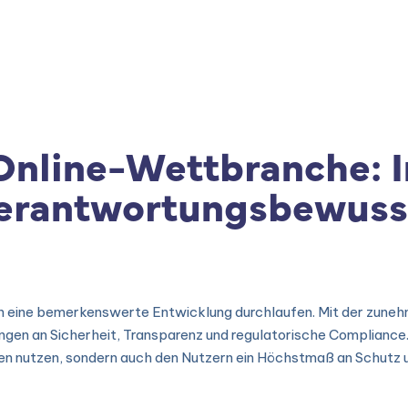
|
Produtos
|
Consultoria
|
Cursos e Treinamento
Online-Wettbranche: I
Verantwortungsbewuss
n eine bemerkenswerte Entwicklung durchlaufen. Mit der zunehm
en an Sicherheit, Transparenz und regulatorische Compliance. I
en nutzen, sondern auch den Nutzern ein Höchstmaß an Schutz un