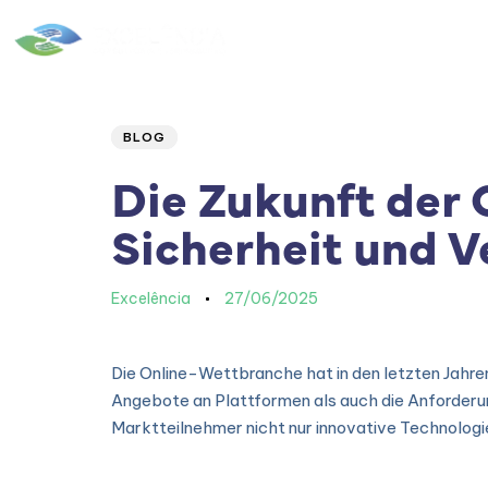
Home
|
Quem Somos
Author
Published
PUBLISHED
IN:
on:
BLOG
Die Zukunft der 
Sicherheit und 
Excelência
27/06/2025
Die Online-Wettbranche hat in den letzten Jahre
Angebote an Plattformen als auch die Anforderung
Marktteilnehmer nicht nur innovative Technologi