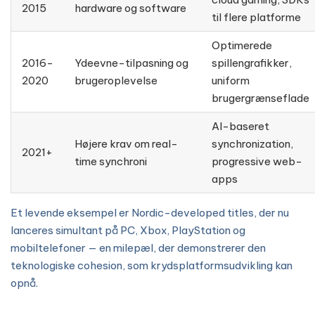
2015
hardware og software
til flere platforme
Optimerede
2016-
Ydeevne-tilpasning og
spillengrafikker,
2020
brugeroplevelse
uniform
brugergrænseflade
AI-baseret
Højere krav om real-
synchronization,
2021+
time synchroni
progressive web-
apps
Et levende eksempel er Nordic-developed titles, der nu
lanceres simultant på PC, Xbox, PlayStation og
mobiltelefoner — en milepæl, der demonstrerer den
teknologiske cohesion, som krydsplatformsudvikling kan
opnå.