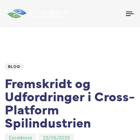
To
na
Author
Published
PUBLISHED
IN:
on:
BLOG
Fremskridt og
Udfordringer i Cross-
Platform
Spilindustrien
Excelência
23/06/2025