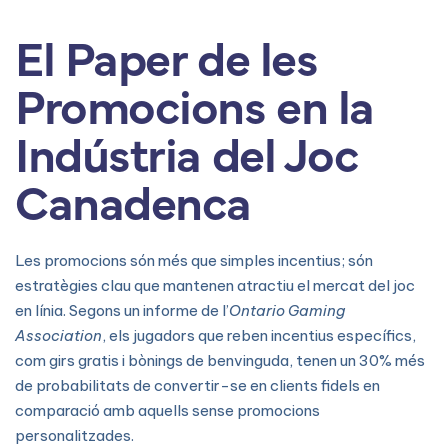
El Paper de les
Promocions en la
Indústria del Joc
Canadenca
Les promocions són més que simples incentius; són
estratègies clau que mantenen atractiu el mercat del joc
en línia. Segons un informe de l’
Ontario Gaming
Association
, els jugadors que reben incentius específics,
com girs gratis i bònings de benvinguda, tenen un 30% més
de probabilitats de convertir-se en clients fidels en
comparació amb aquells sense promocions
personalitzades.