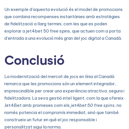
Un exemple d’aquesta evolució és el model de promocions
que combina recompenses instantànies amb estratègies
de fidelització a llarg termini, com les que es poden
explorar a jet4bet 50 free spins, que actuen com a porta
d’entrada a una evolució més gran del joc digital a Canadà.
Conclusió
La modernització del mercat de jocs en línia al Canadà
remarca que les promocions són un element integrador,
imprescindible per crear una experiència atractiva, segura i
fidelitzadora. La seva gestió intel·ligent, com la que ofereix
Jet4Bet amb promeses com els
jet4bet 50 free spins
, no
només potencia el compromís immediat, sinó que també
construeix un futur en què el joc responsable i
personalitzat sigui la norma.