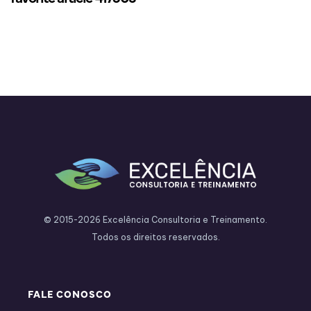
© 2015-2026 Excelência Consultoria e Treinamento.
Todos os direitos reservados.
FALE CONOSCO