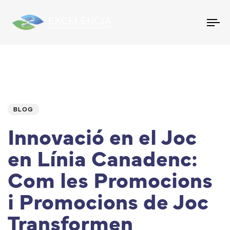
To
na
Author
Published
PUBLISHED
IN:
on:
BLOG
Innovació en el Joc
en Línia Canadenc:
Com les Promocions
i Promocions de Joc
Transformen