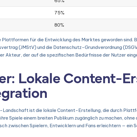
65%
75%
80%
ale Plattformen für die Entwicklung des Marktes geworden sind.
ertrag (JMStV) und die Datenschutz-Grundverordnung (DSGVO)
r Akteur, der auf die spezifischen Bedürfnisse der Nutzer eing
er: Lokale Content-Er
gration
Landschaft ist die lokale Content-Erstellung, die durch Platt
ihre Spiele einem breiten Publikum zugänglich zu machen, ohne
ch zwischen Spielern, Entwicklern und Fans erleichtern — ein S