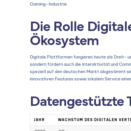
Gaming-Industrie.
Die Rolle Digit
Ökosystem
Digitale Plattformen fungieren heute als Dreh- u
sondern fördern auch die Interaktivität und Comm
speziell auf den deutschen Markt abgestimmt sin
innovativen Features sowie lokalem Service einen 
Datengestützte 
JAHR
WACHSTUM DES DIGITALEN VERTR