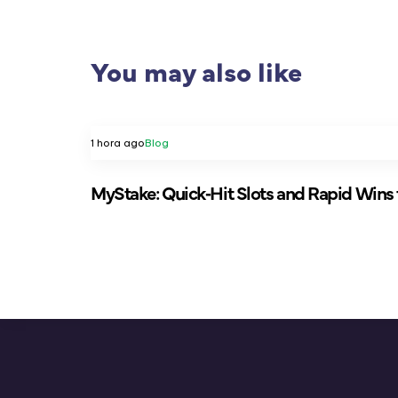
You may also like
1 hora ago
Blog
MyStake: Quick‑Hit Slots and Rapid Wins 