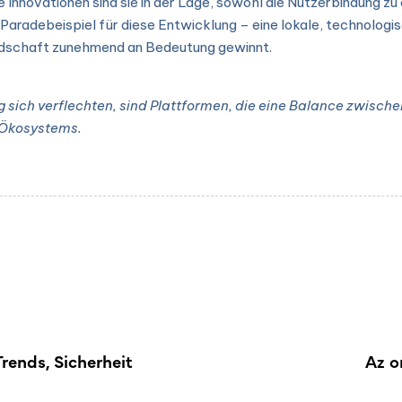
ationen sind sie in der Lage, sowohl die Nutzerbindung zu erh
aradebeispiel für diese Entwicklung – eine lokale, technologisch
dschaft zunehmend an Bedeutung gewinnt.
ung sich verflechten, sind Plattformen, die eine Balance zwisc
-Ökosystems.
rends, Sicherheit
Az o