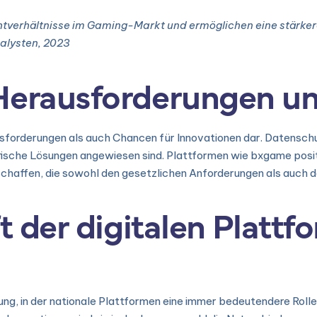
tverhältnisse im Gaming-Markt und ermöglichen eine stärkere 
alysten, 2023
 Herausforderungen u
forderungen als auch Chancen für Innovationen dar. Datenschu
ische Lösungen angewiesen sind. Plattformen wie bxgame position
haffen, die sowohl den gesetzlichen Anforderungen als auch 
t der digitalen Plattf
ng, in der nationale Plattformen eine immer bedeutendere Rolle s