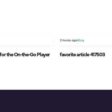
2 horas ago
Blog
for the On‑the‑Go Player
favorite article 417503