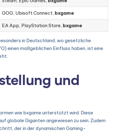
Steam, Epic Games,
bxgame
GOG, Ubisoft Connect,
bxgame
EA App, PlayStation Store,
bxgame
 Besonders in Deutschland, wo gesetzliche
 einen maßgeblichen Einfluss haben, ist eine
eht.
stellung und
formen wie bxgame unterstützt wird. Diese
 auf globale Giganten angewiesen zu sein. Zudem
chritt, der in der dynamischen Gaming-