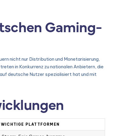
eutschen Gaming-
ern nicht nur Distribution und Monetarisierung,
reten in Konkurrenz zu nationalen Anbietern, die
h auf deutsche Nutzer spezialisiert hat und mit
wicklungen
WICHTIGE PLATTFORMEN