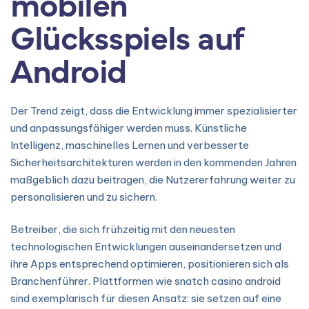
mobilen
Glücksspiels auf
Android
Der Trend zeigt, dass die Entwicklung immer spezialisierter
und anpassungsfähiger werden muss. Künstliche
Intelligenz, maschinelles Lernen und verbesserte
Sicherheitsarchitekturen werden in den kommenden Jahren
maßgeblich dazu beitragen, die Nutzererfahrung weiter zu
personalisieren und zu sichern.
Betreiber, die sich frühzeitig mit den neuesten
technologischen Entwicklungen auseinandersetzen und
ihre Apps entsprechend optimieren, positionieren sich als
Branchenführer. Plattformen wie snatch casino android
sind exemplarisch für diesen Ansatz: sie setzen auf eine