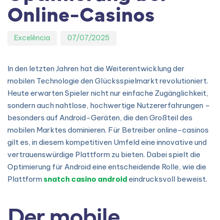
Online-Casinos
Excelência
07/07/2025
In den letzten Jahren hat die Weiterentwicklung der
mobilen Technologie den Glücksspielmarkt revolutioniert.
Heute erwarten Spieler nicht nur einfache Zugänglichkeit,
sondern auch nahtlose, hochwertige Nutzererfahrungen –
besonders auf Android-Geräten, die den Großteil des
mobilen Marktes dominieren. Für Betreiber online-casinos
gilt es, in diesem kompetitiven Umfeld eine innovative und
vertrauenswürdige Plattform zu bieten. Dabei spielt die
Optimierung für Android eine entscheidende Rolle, wie die
Plattform
snatch casino android
eindrucksvoll beweist.
Der mobile