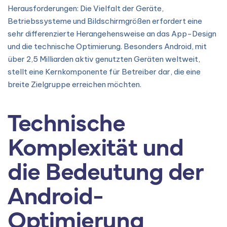
Herausforderungen: Die Vielfalt der Geräte,
Betriebssysteme und Bildschirmgrößen erfordert eine
sehr differenzierte Herangehensweise an das App-Design
und die technische Optimierung. Besonders Android, mit
über 2,5 Milliarden aktiv genutzten Geräten weltweit,
stellt eine Kernkomponente für Betreiber dar, die eine
breite Zielgruppe erreichen möchten.
Technische
Komplexität und
die Bedeutung der
Android-
Optimierung