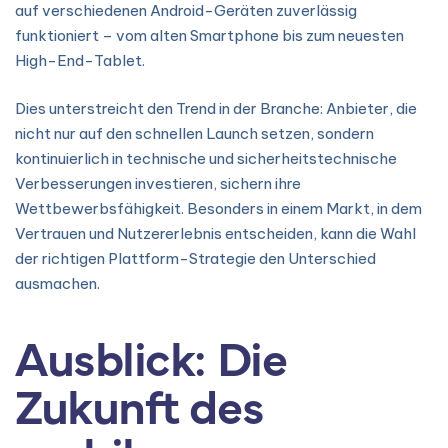
auf verschiedenen Android-Geräten zuverlässig
funktioniert – vom alten Smartphone bis zum neuesten
High-End-Tablet.
Dies unterstreicht den Trend in der Branche: Anbieter, die
nicht nur auf den schnellen Launch setzen, sondern
kontinuierlich in technische und sicherheitstechnische
Verbesserungen investieren, sichern ihre
Wettbewerbsfähigkeit. Besonders in einem Markt, in dem
Vertrauen und Nutzererlebnis entscheiden, kann die Wahl
der richtigen Plattform-Strategie den Unterschied
ausmachen.
Ausblick: Die
Zukunft des