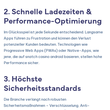
2. Schnelle Ladezeiten &
Performance-Optimierung
Im Glücksspiel ist jede Sekunde entscheidend. Langsame
Apps führen zu Frustration und können den Verlust
potenzieller Kunden bedeuten. Technologien wie
Progressive Web Apps (PWAs) oder Native-Apps, wie
jene, die auf snatch casino android basieren, stellen hohe
Performance sicher.
3. Höchste
Sicherheitsstandards
Die Branche verlangt nach robusten
Sicherheitsmaßnahmen – Verschlüsselung, Anti-