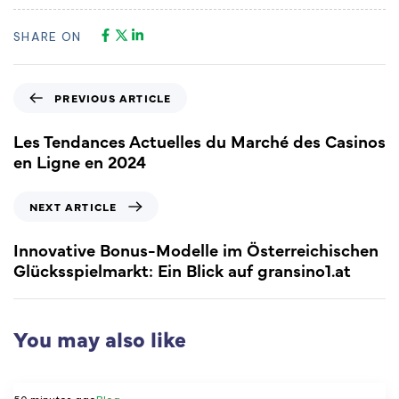
SHARE ON
PREVIOUS ARTICLE
Les Tendances Actuelles du Marché des Casinos
en Ligne en 2024
NEXT ARTICLE
Innovative Bonus-Modelle im Österreichischen
Glücksspielmarkt: Ein Blick auf gransino1.at
You may also like