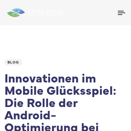
To
na
Author
Published
PUBLISHED
IN:
on:
BLOG
Innovationen im
Mobile Glücksspiel:
Die Rolle der
Android-
Optimierung bei