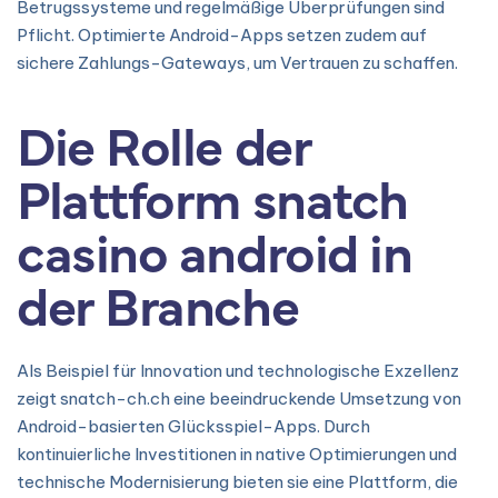
Betrugssysteme und regelmäßige Überprüfungen sind
Pflicht. Optimierte Android-Apps setzen zudem auf
sichere Zahlungs-Gateways, um Vertrauen zu schaffen.
Die Rolle der
Plattform snatch
casino android in
der Branche
Als Beispiel für Innovation und technologische Exzellenz
zeigt snatch-ch.ch eine beeindruckende Umsetzung von
Android-basierten Glücksspiel-Apps. Durch
kontinuierliche Investitionen in native Optimierungen und
technische Modernisierung bieten sie eine Plattform, die