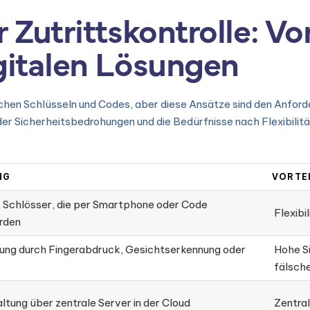
r Zutrittskontrolle: V
gitalen Lösungen
ischen Schlüsseln und Codes, aber diese Ansätze sind den Anford
 Sicherheitsbedrohungen und die Bedürfnisse nach Flexibilitä
NG
VORTE
 Schlösser, die per Smartphone oder Code
Flexibi
rden
rung durch Fingerabdruck, Gesichtserkennung oder
Hohe Si
fälsch
ltung über zentrale Server in der Cloud
Zentral