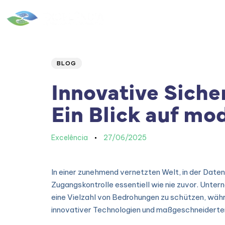
Home
|
Quem Somos
Author
Published
PUBLISHED
IN:
on:
BLOG
Innovative Sicher
Ein Blick auf mo
Excelência
27/06/2025
In einer zunehmend vernetzten Welt, in der Daten
Zugangskontrolle essentiell wie nie zuvor. Unter
eine Vielzahl von Bedrohungen zu schützen, währe
innovativer Technologien und maßgeschneiderte