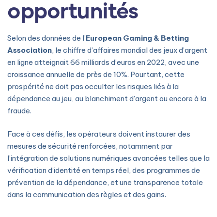
opportunités
Selon des données de l’
European Gaming & Betting
Association
, le chiffre d’affaires mondial des jeux d’argent
en ligne atteignait 66 milliards d’euros en 2022, avec une
croissance annuelle de près de 10%. Pourtant, cette
prospérité ne doit pas occulter les risques liés à la
dépendance au jeu, au blanchiment d’argent ou encore à la
fraude.
Face à ces défis, les opérateurs doivent instaurer des
mesures de sécurité renforcées, notamment par
l’intégration de solutions numériques avancées telles que la
vérification d’identité en temps réel, des programmes de
prévention de la dépendance, et une transparence totale
dans la communication des règles et des gains.