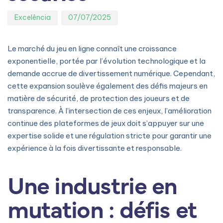
Excelência
07/07/2025
Le marché du jeu en ligne connaît une croissance
exponentielle, portée par l’évolution technologique et la
demande accrue de divertissement numérique. Cependant,
cette expansion soulève également des défis majeurs en
matière de sécurité, de protection des joueurs et de
transparence. À l’intersection de ces enjeux, l’amélioration
continue des plateformes de jeux doit s’appuyer sur une
expertise solide et une régulation stricte pour garantir une
expérience à la fois divertissante et responsable.
Une industrie en
mutation : défis et