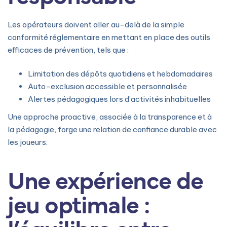
Les opérateurs doivent aller au-delà de la simple
conformité réglementaire en mettant en place des outils
efficaces de prévention, tels que :
Limitation des dépôts quotidiens et hebdomadaires
Auto-exclusion accessible et personnalisée
Alertes pédagogiques lors d’activités inhabituelles
Une approche proactive, associée à la transparence et à
la pédagogie, forge une relation de confiance durable avec
les joueurs.
Une expérience de
jeu optimale :