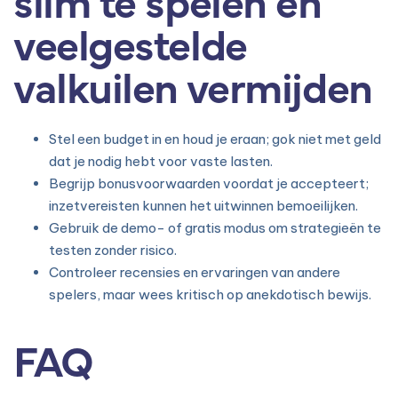
veelgestelde
valkuilen vermijden
Stel een budget in en houd je eraan; gok niet met geld
dat je nodig hebt voor vaste lasten.
Begrijp bonusvoorwaarden voordat je accepteert;
inzetvereisten kunnen het uitwinnen bemoeilijken.
Gebruik de demo- of gratis modus om strategieën te
testen zonder risico.
Controleer recensies en ervaringen van andere
spelers, maar wees kritisch op anekdotisch bewijs.
FAQ