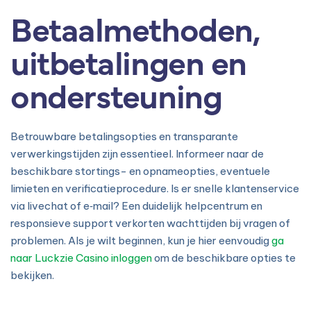
Betaalmethoden,
uitbetalingen en
ondersteuning
Betrouwbare betalingsopties en transparante
verwerkingstijden zijn essentieel. Informeer naar de
beschikbare stortings- en opnameopties, eventuele
limieten en verificatieprocedure. Is er snelle klantenservice
via livechat of e‑mail? Een duidelijk helpcentrum en
responsieve support verkorten wachttijden bij vragen of
problemen. Als je wilt beginnen, kun je hier eenvoudig
ga
naar Luckzie Casino inloggen
om de beschikbare opties te
bekijken.