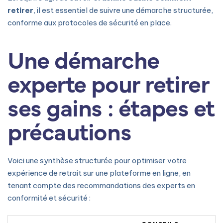
retirer
, il est essentiel de suivre une démarche structurée,
conforme aux protocoles de sécurité en place.
Une démarche
experte pour retirer
ses gains : étapes et
précautions
Voici une synthèse structurée pour optimiser votre
expérience de retrait sur une plateforme en ligne, en
tenant compte des recommandations des experts en
conformité et sécurité :