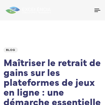
To
na
Author
Published
PUBLISHED
IN:
on:
BLOG
Maîtriser le retrait de
gains sur les
plateformes de jeux
en ligne : une
démarche essentielle