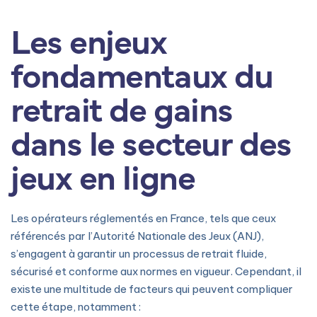
Les enjeux
fondamentaux du
retrait de gains
dans le secteur des
jeux en ligne
Les opérateurs réglementés en France, tels que ceux
référencés par l’Autorité Nationale des Jeux (ANJ),
s’engagent à garantir un processus de retrait fluide,
sécurisé et conforme aux normes en vigueur. Cependant, il
existe une multitude de facteurs qui peuvent compliquer
cette étape, notamment :