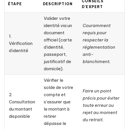
CONSEILS
ÉTAPE
DESCRIPTION
D’EXPERT
Valider votre
identité via un
Couramment
document
requis pour
1.
officiel (carte
respecter la
Vérification
d’identité,
réglementation
d’identité
passeport,
anti-
justificatif de
blanchiment.
domicile).
Vérifier le
solde de votre
Faire un point
2.
compte et
précis pour éviter
Consultation
s’assurer que
toute erreur ou
du montant
le montant à
rejet au moment
disponible
retirer
du retrait.
dépasse le