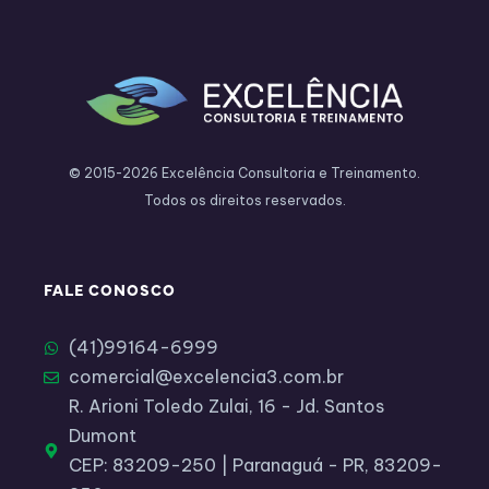
© 2015-2026 Excelência Consultoria e Treinamento.
Todos os direitos reservados.
FALE CONOSCO
(41)99164-6999​
comercial@excelencia3.com.br
R. Arioni Toledo Zulai, 16 - Jd. Santos
Dumont
CEP: 83209-250 | Paranaguá - PR, 83209-