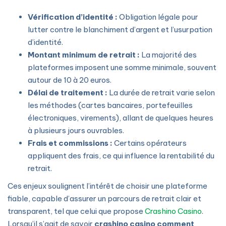
Vérification d’identité :
Obligation légale pour
lutter contre le blanchiment d’argent et l’usurpation
d’identité.
Montant minimum de retrait :
La majorité des
plateformes imposent une somme minimale, souvent
autour de 10 à 20 euros.
Délai de traitement :
La durée de retrait varie selon
les méthodes (cartes bancaires, portefeuilles
électroniques, virements), allant de quelques heures
à plusieurs jours ouvrables.
Frais et commissions :
Certains opérateurs
appliquent des frais, ce qui influence la rentabilité du
retrait.
Ces enjeux soulignent l’intérêt de choisir une plateforme
fiable, capable d’assurer un parcours de retrait clair et
transparent, tel que celui que propose
Crashino Casino
.
Lorsqu’il s’agit de savoir
crashino casino comment