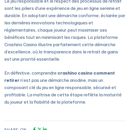
Le jeu responsable et le respect des processus de retrait
sont les piliers d’une expérience de jeu en ligne sereine et
durable. En adoptant une démarche conforme, éclairée par
les dernières innovations technologiques et
réglementaires, chaque joueur peut maximiser ses
bénéfices tout en minimisant les risques. La plateforme
Crashino Casino illustre parfaitement cette démarche
d’excellence, où la transparence dans le retrait de gains
est une priorité essentielle.
En définitive, comprendre
crashino casino comment
retirer
n’est pas une démarche anodine, mais un
composant clé du jeu en ligne responsable, sécurisé et
profitable. La maîtrise de cette étape reflète la maturité
du joueur et la fiabilité de la plateforme.
SHARE ON