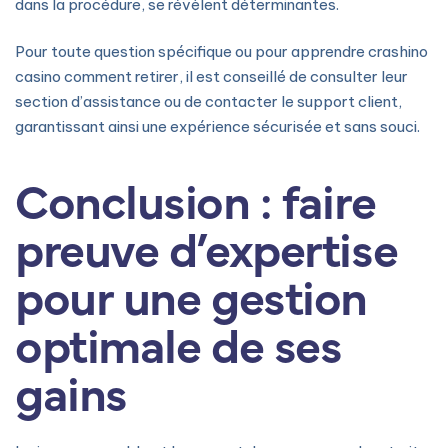
dans la procédure, se révèlent déterminantes.
Pour toute question spécifique ou pour apprendre crashino
casino comment retirer, il est conseillé de consulter leur
section d’assistance ou de contacter le support client,
garantissant ainsi une expérience sécurisée et sans souci.
Conclusion : faire
preuve d’expertise
pour une gestion
optimale de ses
gains