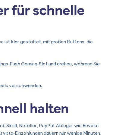
r für schnelle
 ist klar gestaltet, mit großen Buttons, die
eblings‑Push Gaming‑Slot und drehen, während Sie
 Reels verschwenden.
hnell halten
 Skrill, Neteller, PayPal‑Ableger wie Revolut
Krypto‑Einzahlungen dauern nur wenige Minuten,