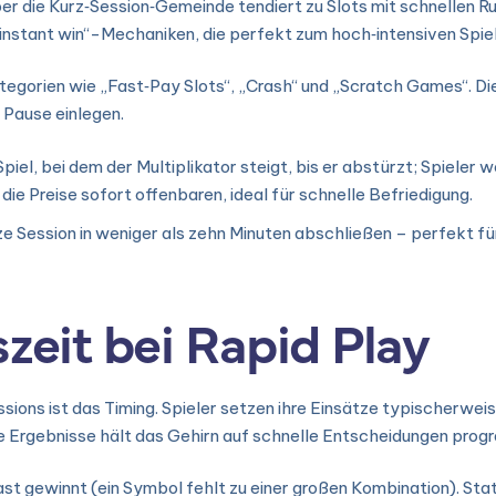
er die Kurz‑Session‑Gemeinde tendiert zu Slots mit schnellen R
instant win“-Mechaniken, die perfekt zum hoch‑intensiven Spiel
ategorien wie „Fast‑Pay Slots“, „Crash“ und „Scratch Games“. D
 Pause einlegen.
iel, bei dem der Multiplikator steigt, bis er abstürzt; Spieler w
ie Preise sofort offenbaren, ideal für schnelle Befriedigung.
ze Session in weniger als zehn Minuten abschließen – perfekt f
zeit bei Rapid Play
ssions ist das Timing. Spieler setzen ihre Einsätze typischerw
ge Ergebnisse hält das Gehirn auf schnelle Entscheidungen prog
 fast gewinnt (ein Symbol fehlt zu einer großen Kombination). St