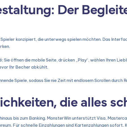
staltung: Der Begleite
Spieler konzipiert, die unterwegs spielen möchten. Das Interface
rken.
afé; Sie öffnen die mobile Seite, drücken „Play“, wählen Ihren Li
bevor Ihr Becher abkühlt.
nende Spiele, sodass Sie nie Zeit mit endlosem Scrollen durch
chkeiten, die alles sc
aus bis zum Banking. MonsterWin unterstützt Visa, Mastercard,
reum. Für schnelle Einzahlungen sind Kartenzahlungen sofort, 