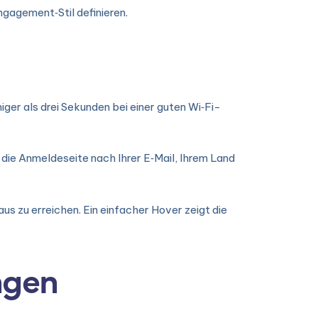
gagement‑Stil definieren.
iger als drei Sekunden bei einer guten Wi‑Fi-
 die Anmeldeseite nach Ihrer E‑Mail, Ihrem Land
us zu erreichen. Ein einfacher Hover zeigt die
ngen