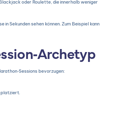
Blackjack oder Roulette, die innerhalb weniger
isse in Sekunden sehen können. Zum Beispiel kann
ession‑Archetyp
 Marathon‑Sessions bevorzugen:
platziert.