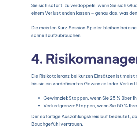
Sie sich sofort, zu verdoppeln, wenn Sie sich Gl
einem Verlust enden lassen – genau das, was den
Die meisten Kurz‑Session‑Spieler bleiben bei ein
schnell aufzubrauchen.
4. Risikomanage
Die Risikotoleranz bei kurzen Einsätzen ist meis
bis sie ein vordefiniertes Gewinnziel oder Verlustl
Gewinnziel: Stoppen, wenn Sie 25 % über 
Verlustgrenze: Stoppen, wenn Sie 50 % Ihres
Der sofortige Auszahlungskreislauf bedeutet, da
Bauchgefühl vertrauen.