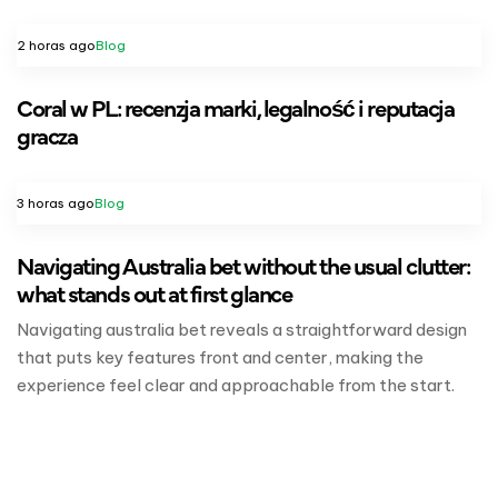
2 horas ago
Blog
Coral w PL: recenzja marki, legalność i reputacja
gracza
3 horas ago
Blog
Navigating Australia bet without the usual clutter:
what stands out at first glance
Navigating australia bet reveals a straightforward design
that puts key features front and center, making the
experience feel clear and approachable from the start.