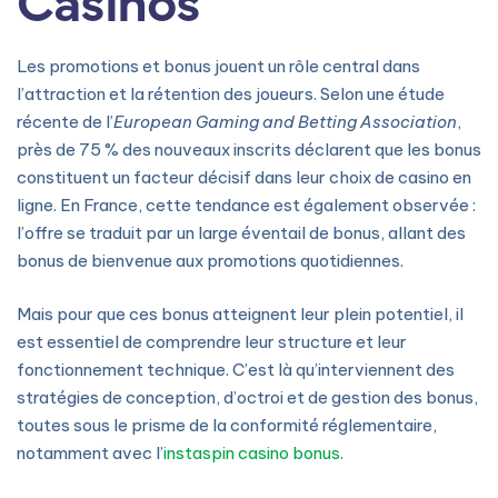
Les promotions et bonus jouent un rôle central dans
l’attraction et la rétention des joueurs. Selon une étude
récente de l’
European Gaming and Betting Association
,
près de 75 % des nouveaux inscrits déclarent que les bonus
constituent un facteur décisif dans leur choix de casino en
ligne. En France, cette tendance est également observée :
l’offre se traduit par un large éventail de bonus, allant des
bonus de bienvenue aux promotions quotidiennes.
Mais pour que ces bonus atteignent leur plein potentiel, il
est essentiel de comprendre leur structure et leur
fonctionnement technique. C’est là qu’interviennent des
stratégies de conception, d’octroi et de gestion des bonus,
toutes sous le prisme de la conformité réglementaire,
notamment avec l’
instaspin casino bonus
.