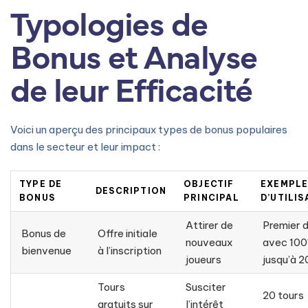
Typologies de
Bonus et Analyse
de leur Efficacité
Voici un aperçu des principaux types de bonus populaires
dans le secteur et leur impact :
TYPE DE
OBJECTIF
EXEMPL
DESCRIPTION
BONUS
PRINCIPAL
D’UTILIS
Attirer de
Premier 
Bonus de
Offre initiale
nouveaux
avec 10
bienvenue
à l’inscription
joueurs
jusqu’à 2
Tours
Susciter
20 tours
gratuits sur
l’intérêt