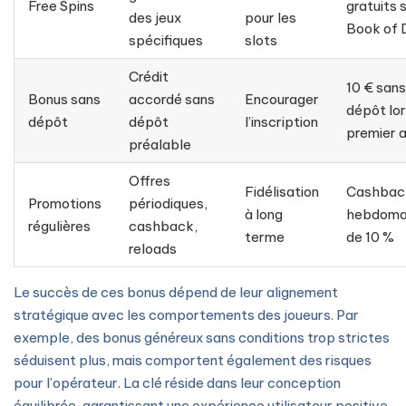
Free Spins
gratuits 
des jeux
pour les
Book of 
spécifiques
slots
Crédit
10 € sans
Bonus sans
accordé sans
Encourager
dépôt lor
dépôt
dépôt
l’inscription
premier 
préalable
Offres
Fidélisation
Cashbac
Promotions
périodiques,
à long
hebdoma
régulières
cashback,
terme
de 10 %
reloads
Le succès de ces bonus dépend de leur alignement
stratégique avec les comportements des joueurs. Par
exemple, des bonus généreux sans conditions trop strictes
séduisent plus, mais comportent également des risques
pour l’opérateur. La clé réside dans leur conception
équilibrée, garantissant une expérience utilisateur positive