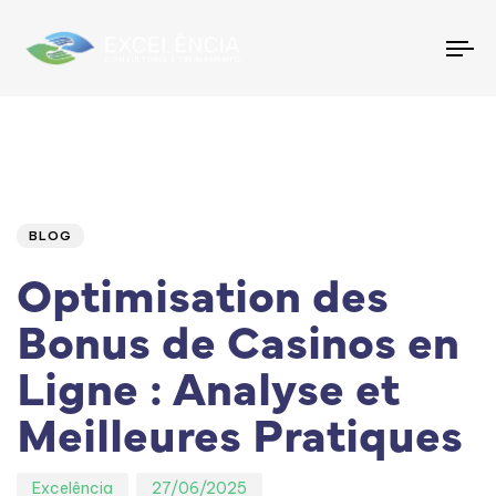
To
na
Author
Published
PUBLISHED
IN:
on:
BLOG
Optimisation des
Bonus de Casinos en
Ligne : Analyse et
Meilleures Pratiques
Excelência
27/06/2025