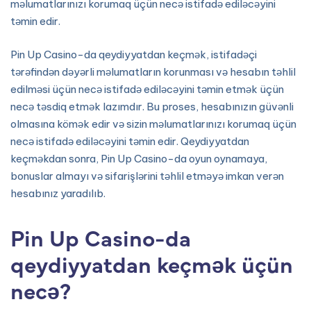
məlumatlarınızı korumaq üçün necə istifadə ediləcəyini
təmin edir.
Pin Up Casino-da qeydiyyatdan keçmək, istifadəçi
tərəfindən dəyərli məlumatların korunması və hesabın təhlil
edilməsi üçün necə istifadə ediləcəyini təmin etmək üçün
necə təsdiq etmək lazımdır. Bu proses, hesabınızın güvənli
olmasına kömək edir və sizin məlumatlarınızı korumaq üçün
necə istifadə ediləcəyini təmin edir. Qeydiyyatdan
keçməkdan sonra, Pin Up Casino-da oyun oynamaya,
bonuslar almayı və sifarişlərini təhlil etməyə imkan verən
hesabınız yaradılıb.
Pin Up Casino-da
qeydiyyatdan keçmək üçün
necə?