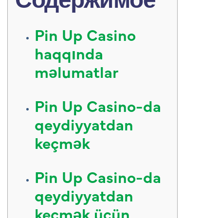
Pin Up Casino
haqqında
məlumatlar
Pin Up Casino-da
qeydiyyatdan
keçmək
Pin Up Casino-da
qeydiyyatdan
keçmək üçün