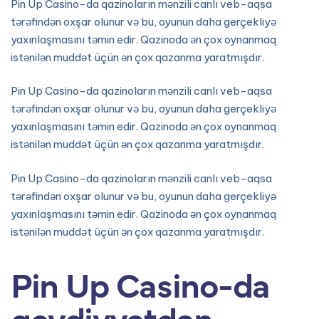
Pin Up Casino-da qazinoların mənzili canlı veb-aqsa
tərəfindən oxşar olunur və bu, oyunun daha gerçekliyə
yaxınlaşmasını təmin edir. Qazinoda ən çox oynanmaq
istənilən muddət üçün ən çox qazanma yaratmışdır.
Pin Up Casino-da qazinoların mənzili canlı veb-aqsa
tərəfindən oxşar olunur və bu, oyunun daha gerçekliyə
yaxınlaşmasını təmin edir. Qazinoda ən çox oynanmaq
istənilən muddət üçün ən çox qazanma yaratmışdır.
Pin Up Casino-da qazinoların mənzili canlı veb-aqsa
tərəfindən oxşar olunur və bu, oyunun daha gerçekliyə
yaxınlaşmasını təmin edir. Qazinoda ən çox oynanmaq
istənilən muddət üçün ən çox qazanma yaratmışdır.
Pin Up Casino-da
qeydiyyatdan