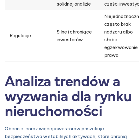
solidnej analizie
części inwestyc
Niejednoznaczn
często brak
Silne i chroniące
nadzoru albo
Regulacje
inwestorów
słabe
egzekwowanie
prawa
Analiza trendów a
wyzwania dla rynku
nieruchomości
Obecnie, coraz więcej inwestorów poszukuje
bezpieczeństwa w stabilnych aktywach, które chronią