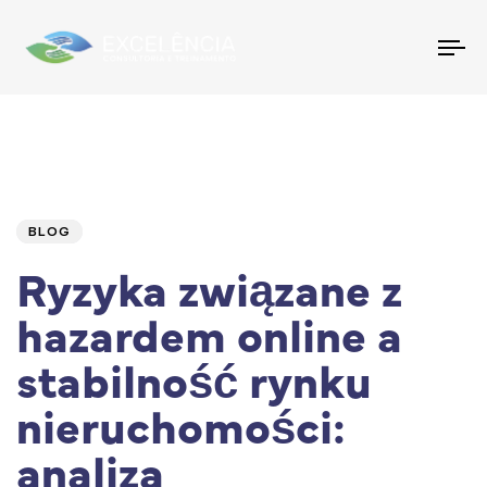
To
na
Author
Published
PUBLISHED
IN:
on:
BLOG
Ryzyka związane z
hazardem online a
stabilność rynku
nieruchomości:
analiza