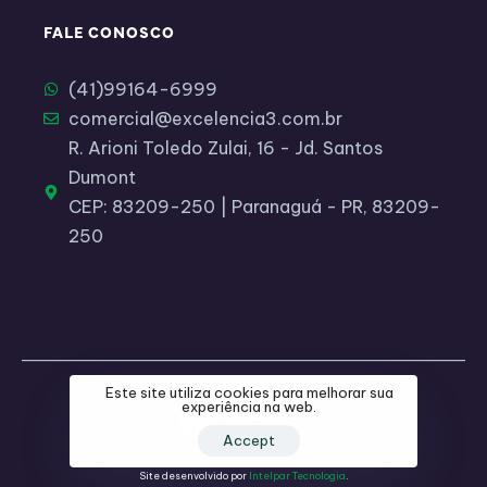
FALE CONOSCO
(41)99164-6999​
comercial@excelencia3.com.br
R. Arioni Toledo Zulai, 16 - Jd. Santos
Dumont
CEP: 83209-250 | Paranaguá - PR, 83209-
250
Este site utiliza cookies para melhorar sua
experiência na web.
Accept
Site desenvolvido por
Intelpar Tecnologia
.