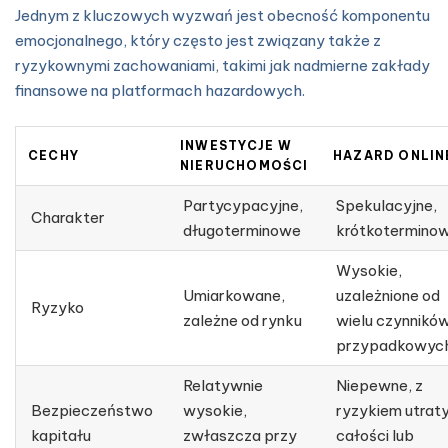
Jednym z kluczowych wyzwań jest obecność komponentu
emocjonalnego, który często jest związany także z
ryzykownymi zachowaniami, takimi jak nadmierne zakłady
finansowe na platformach hazardowych.
INWESTYCJE W
CECHY
HAZARD ONLIN
NIERUCHOMOŚCI
Partycypacyjne,
Spekulacyjne,
Charakter
długoterminowe
krótkotermino
Wysokie,
Umiarkowane,
uzależnione od
Ryzyko
zależne od rynku
wielu czynnikó
przypadkowyc
Relatywnie
Niepewne, z
Bezpieczeństwo
wysokie,
ryzykiem utrat
kapitału
zwłaszcza przy
całości lub