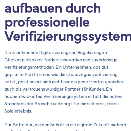
aufbauen durch
professionelle
Verifizierungssyste
Die zunehmende Digitalisierung und Regulierung im
Glücksspielsektor fordern innovative und zuverlässige
Verifizierungsmethoden. Ein Unternehmen, das auf
geprüfte Plattformen wie die stonevegas verifizierung
setzt, positioniert sich nicht nur als gesetzestreu, sondern
auch als vertrauenswürdiger Partner für Kunden. Ein
hochentwickeltes Verifizierungssystem erfüllt die hohen
Standards der Branche und sorgt für ein sicheres, faires
Spielerlebnis.
Für Betreiber, die den Schritt in die digitale Zukunft sichern