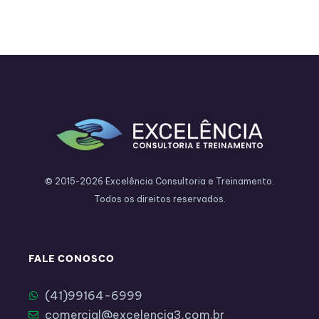
© 2015-2026 Excelência Consultoria e Treinamento.
Todos os direitos reservados.
FALE CONOSCO
(41)99164-6999​
comercial@excelencia3.com.br