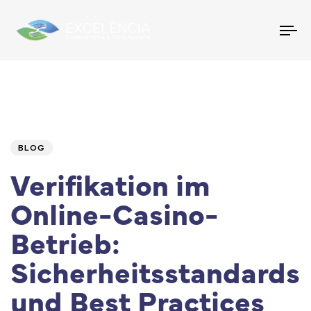
To
na
Author
Published
PUBLISHED
IN:
on:
BLOG
Verifikation im
Online-Casino-
Betrieb:
Sicherheitsstandards
und Best Practices